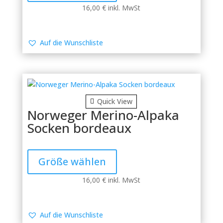
mehrere
16,00
€
inkl. MwSt
Varianten
auf.
Die
Auf die Wunschliste
Optionen
können
auf
der
Produktseite
Quick View
gewählt
Norweger Merino-Alpaka
werden
Socken bordeaux
Dieses
Produkt
Größe wählen
weist
mehrere
16,00
€
inkl. MwSt
Varianten
auf.
Die
Auf die Wunschliste