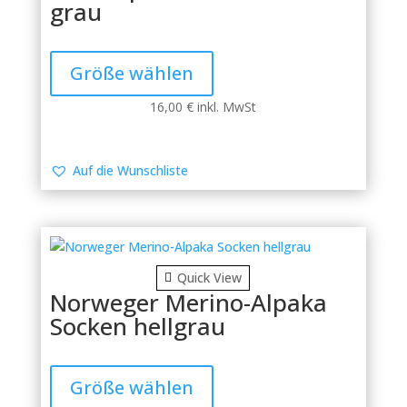
grau
Dieses
Produkt
Größe wählen
weist
mehrere
16,00
€
inkl. MwSt
Varianten
auf.
Die
Auf die Wunschliste
Optionen
können
auf
der
Produktseite
Quick View
gewählt
Norweger Merino-Alpaka
werden
Socken hellgrau
Dieses
Produkt
Größe wählen
weist