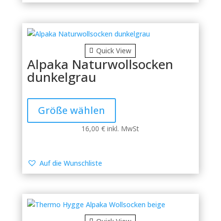
Optionen
können
auf
der
Produktseite
Quick View
gewählt
Alpaka Naturwollsocken
werden
dunkelgrau
Dieses
Produkt
Größe wählen
weist
mehrere
16,00
€
inkl. MwSt
Varianten
auf.
Die
Auf die Wunschliste
Optionen
können
auf
der
Produktseite