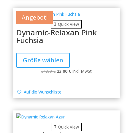
können
auf
der
Angebot!
Produktseite
Quick View
gewählt
Dynamic-Relaxan Pink
werden
Fuchsia
Dieses
Produkt
Größe wählen
weist
mehrere
Ursprünglicher
Aktueller
31,90
€
23,00
€
inkl. MwSt
Varianten
Preis
Preis
auf.
war:
ist:
Die
31,90 €
23,00 €.
Auf die Wunschliste
Optionen
können
auf
der
Produktseite
Quick View
gewählt