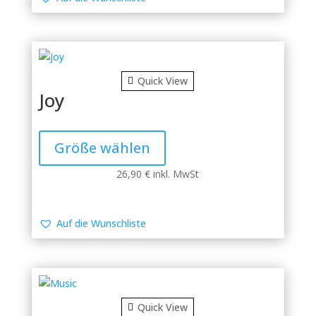
Optionen
können
auf
der
Produktseite
Quick View
gewählt
Joy
werden
Dieses
Produkt
Größe wählen
weist
mehrere
26,90
€
inkl. MwSt
Varianten
auf.
Die
Auf die Wunschliste
Optionen
können
auf
der
Produktseite
Quick View