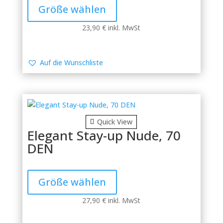
Produkt
Größe wählen
weist
mehrere
23,90
€
inkl. MwSt
Varianten
auf.
Die
Auf die Wunschliste
Optionen
können
auf
der
Produktseite
Quick View
gewählt
Elegant Stay-up Nude, 70
werden
DEN
Dieses
Produkt
Größe wählen
weist
mehrere
27,90
€
inkl. MwSt
Varianten
auf.