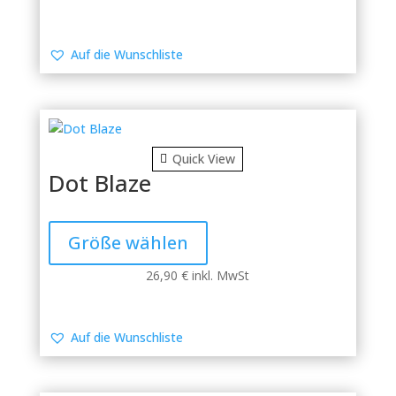
Varianten
auf.
Die
Auf die Wunschliste
Optionen
können
auf
der
Produktseite
Quick View
gewählt
Dot Blaze
werden
Dieses
Produkt
Größe wählen
weist
mehrere
26,90
€
inkl. MwSt
Varianten
auf.
Die
Auf die Wunschliste
Optionen
können
auf