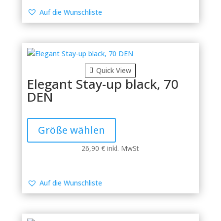
Die
Auf die Wunschliste
Optionen
können
auf
der
Produktseite
Quick View
gewählt
Elegant Stay-up black, 70
werden
DEN
Dieses
Produkt
Größe wählen
weist
mehrere
26,90
€
inkl. MwSt
Varianten
auf.
Die
Auf die Wunschliste
Optionen
können
auf