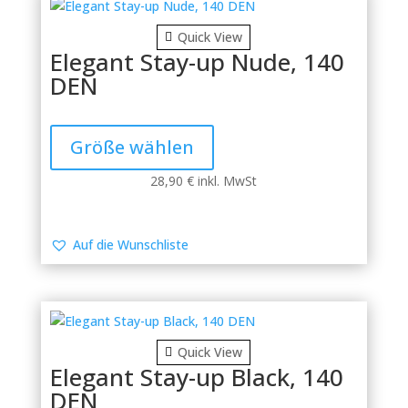
der
Produktseite
Quick View
gewählt
Elegant Stay-up Nude, 140
werden
DEN
Dieses
Produkt
Größe wählen
weist
mehrere
28,90
€
inkl. MwSt
Varianten
auf.
Die
Auf die Wunschliste
Optionen
können
auf
der
Produktseite
Quick View
gewählt
Elegant Stay-up Black, 140
werden
DEN