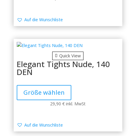
Varianten
auf.
Die
Auf die Wunschliste
Optionen
können
auf
der
Produktseite
Quick View
gewählt
Elegant Tights Nude, 140
werden
DEN
Dieses
Produkt
Größe wählen
weist
mehrere
29,90
€
inkl. MwSt
Varianten
auf.
Die
Auf die Wunschliste
Optionen