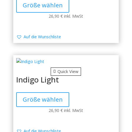
Produkt
Größe wählen
weist
mehrere
26,90
€
inkl. MwSt
Varianten
auf.
Die
Auf die Wunschliste
Optionen
können
auf
der
Produktseite
Quick View
gewählt
Indigo Light
werden
Dieses
Produkt
Größe wählen
weist
mehrere
26,90
€
inkl. MwSt
Varianten
auf.
Die
Auf die Wunschliste