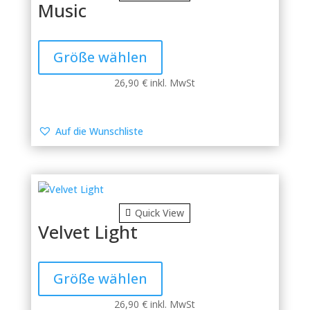
gewählt
Music
werden
Dieses
Produkt
Größe wählen
weist
mehrere
26,90
€
inkl. MwSt
Varianten
auf.
Die
Auf die Wunschliste
Optionen
können
auf
der
Produktseite
Quick View
gewählt
Velvet Light
werden
Dieses
Produkt
Größe wählen
weist
mehrere
26,90
€
inkl. MwSt