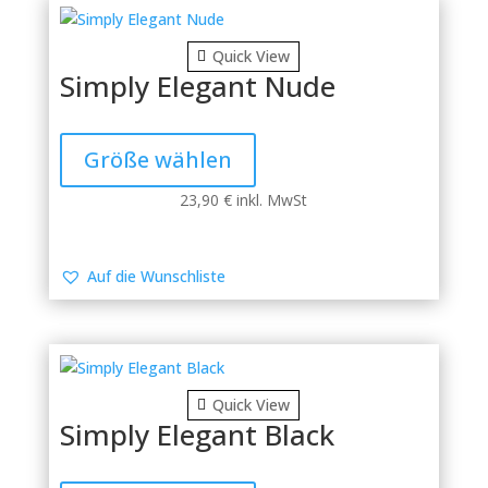
der
Produktseite
Quick View
gewählt
Simply Elegant Nude
werden
Dieses
Produkt
Größe wählen
weist
mehrere
23,90
€
inkl. MwSt
Varianten
auf.
Die
Auf die Wunschliste
Optionen
können
auf
der
Produktseite
Quick View
gewählt
Simply Elegant Black
werden
Dieses