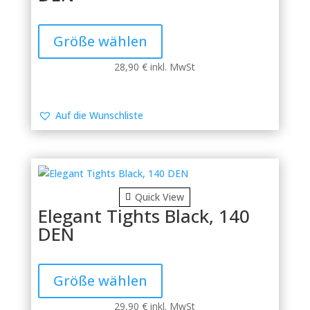
Dieses
Produkt
Größe wählen
weist
mehrere
28,90
€
inkl. MwSt
Varianten
auf.
Die
Auf die Wunschliste
Optionen
können
auf
der
Produktseite
Quick View
gewählt
Elegant Tights Black, 140
werden
DEN
Dieses
Produkt
Größe wählen
weist
mehrere
29,90
€
inkl. MwSt