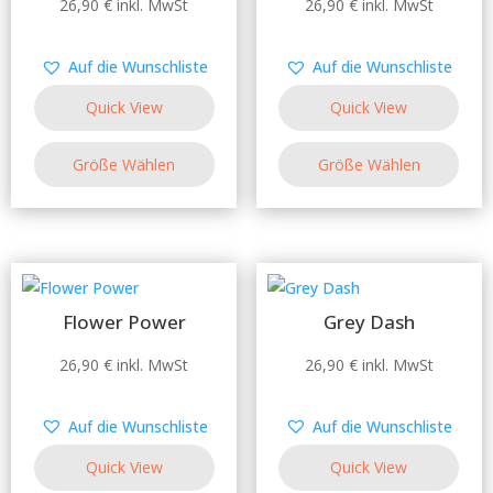
Dieses
Dieses
26,90
€
inkl. MwSt
26,90
€
inkl. MwSt
werden
werden
Produkt
Produkt
weist
weist
Auf die Wunschliste
Auf die Wunschliste
mehrere
mehrere
Quick View
Quick View
Varianten
Varianten
auf.
auf.
Größe Wählen
Größe Wählen
Die
Die
Optionen
Optionen
können
können
auf
auf
der
der
Produktseite
Produktseite
Flower Power
Grey Dash
gewählt
gewählt
Dieses
Dieses
26,90
€
inkl. MwSt
26,90
€
inkl. MwSt
werden
werden
Produkt
Produkt
weist
weist
Auf die Wunschliste
Auf die Wunschliste
mehrere
mehrere
Quick View
Quick View
Varianten
Varianten