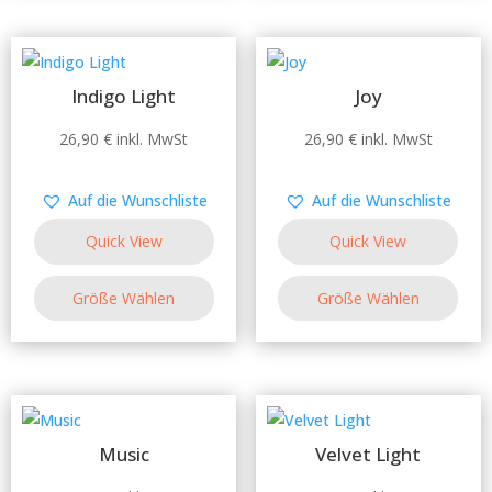
können
können
auf
auf
der
der
Produktseite
Produktseite
Indigo Light
Joy
gewählt
gewählt
Dieses
Dieses
26,90
€
inkl. MwSt
26,90
€
inkl. MwSt
werden
werden
Produkt
Produkt
weist
weist
Auf die Wunschliste
Auf die Wunschliste
mehrere
mehrere
Quick View
Quick View
Varianten
Varianten
auf.
auf.
Größe Wählen
Größe Wählen
Die
Die
Optionen
Optionen
können
können
auf
auf
der
der
Produktseite
Produktseite
Music
Velvet Light
gewählt
gewählt