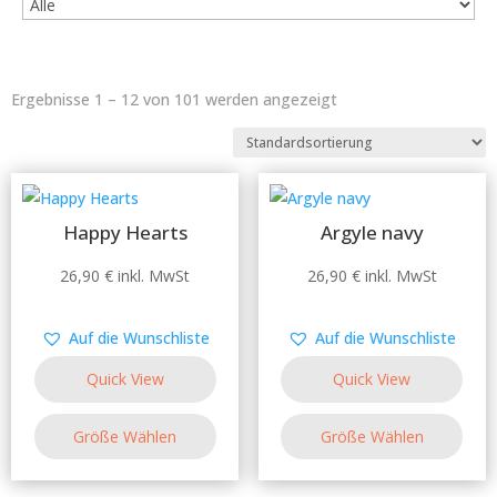
Ergebnisse 1 – 12 von 101 werden angezeigt
Happy Hearts
Argyle navy
Dieses
Dieses
26,90
€
inkl. MwSt
26,90
€
inkl. MwSt
Produkt
Produkt
weist
weist
Auf die Wunschliste
Auf die Wunschliste
mehrere
mehrere
Quick View
Quick View
Varianten
Varianten
auf.
auf.
Größe Wählen
Größe Wählen
Die
Die
Optionen
Optionen