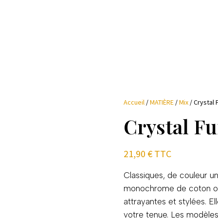
Accueil
/
MATIÈRE
/
Mix
/ Crystal 
Crystal Fu
21,90
€
TTC
Classiques, de couleur un
monochrome de coton or
attrayantes et stylées. E
votre tenue. Les modèles