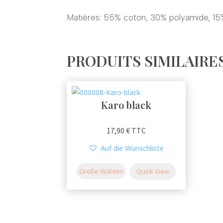
Matières: 55% coton, 30% polyamide, 15
PRODUITS SIMILAIRE
Karo black
Ce
17,90
€
TTC
produit
Auf die Wunschliste
a
plusieurs
Größe Wählen
Quick View
variations.
Les
options
peuvent