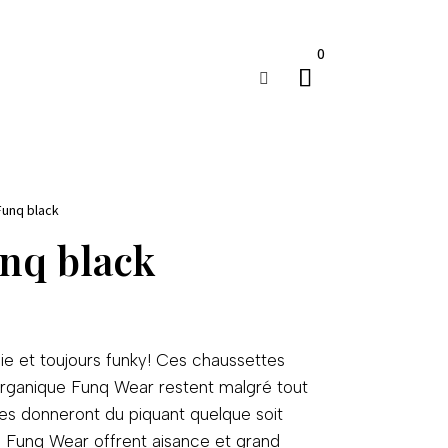
0

Funq black
nq black
ie et toujours funky! Ces chaussettes
ganique Funq Wear restent malgré tout
lles donneront du piquant quelque soit
 Funq Wear offrent aisance et grand