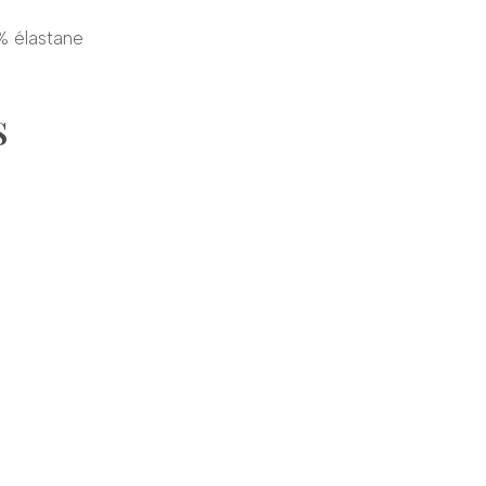
% élastane
S