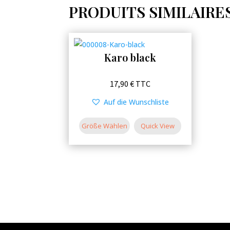
PRODUITS SIMILAIRE
Karo black
Ce
17,90
€
TTC
produit
Auf die Wunschliste
a
plusieurs
Größe Wählen
Quick View
variations.
Les
options
peuvent
être
choisies
sur
la