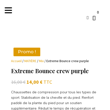
0

Promo !
Accueil
/
MATIÈRE
/
Mix
/ Extreme Bounce crew purple
Extreme Bounce crew purple
Le
Le
16,00
€
14,00
€
TTC
prix
prix
initial
actuel
Chaussettes de compression pour tous les types de
sport. Stabilisation de la cheville et du pied. Renfort
était :
est :
paddé de la plante du pied pour un soutien
16,00 €.
14,00 €.
supplémentaire. Réduit le temps de récupération et