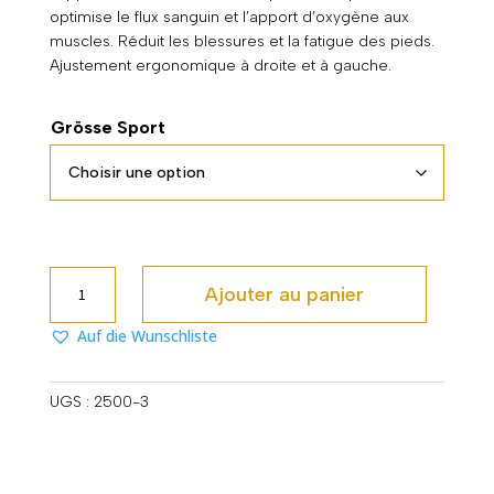
optimise le flux sanguin et l’apport d’oxygène aux
muscles. Réduit les blessures et la fatigue des pieds.
Ajustement ergonomique à droite et à gauche.
Grösse Sport
quantité
Ajouter au panier
de
Extreme
Auf die Wunschliste
Bounce
crew
UGS :
2500-3
purple