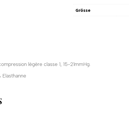
Grösse
compression lègère classe 1, 15-21mmHg.
% Elasthanne
S