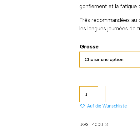
gonflement et la fatigue 
Très recommandées au quo
les longues journées de tr
Grösse
quantité
de
Like
Auf die Wunschliste
a
Feather
UGS :
4000-3