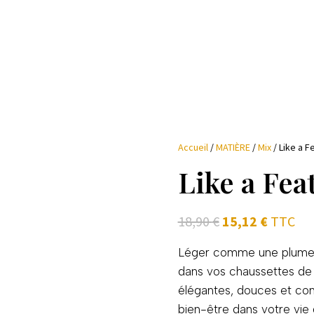
Accueil
/
MATIÈRE
/
Mix
/ Like a F
Like a Fea
Le
Le
18,90
€
15,12
€
TTC
prix
prix
initial
actuel
Léger comme une plume ! 
était :
est :
dans vos chaussettes de 
18,90 €.
15,12 €.
élégantes, douces et conf
bien-être dans votre vie 