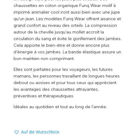
chaussettes en coton organique Funq Wear motif à
était :
est :
imprimé animalier cool iront aussi bien avec une jupe
16,70 €.
9,50 €.
qu’un jean. Les modèles Funq Wear offrent aisance et
grand confort au niveau des orteils. La compression
autour de la cheville jusqu’au mollet accroît la
circulation du sang et évite le gonflement des jambes.
Cela apporte le bien-être et donne encore plus
d’énergie à vos jambes. La bande élastique assure un
bon maintien non comprimant.
Elles sont parfaites pour les voyageurs, les futures
mamans, les personnes travaillant de longues heures
debout ou assises et pour tous ceux qui apprécient
les avantages des chaussettes attrayantes,
préventives et thérapeutiques.
Idéales au quotidien et tout au long de l’année.
Auf die Wunschliste