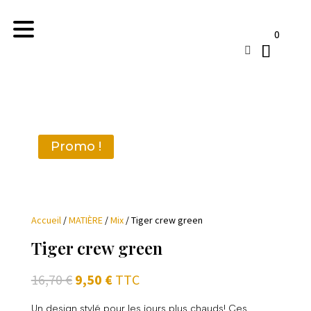
0

Promo !
Accueil
/
MATIÈRE
/
Mix
/ Tiger crew green
Tiger crew green
Le
Le
16,70
€
9,50
€
TTC
prix
prix
initial
actuel
Un design stylé pour les jours plus chauds! Ces