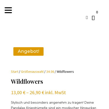
0

Angebot!
Start
/
Größenauswahl
/
34-36
/ Wildflowers
Wildflowers
Preisspanne:
13,00
€
–
26,90
€
inkl. MwSt
13,00 €
bis
Stylisch und besonders angenehm zu tragen! Deine
Pandalas Kniestrümpfe sind ein modischer Hingucker,
26,90 €