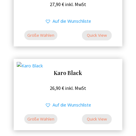
Dieses
27,90
€
inkl. MwSt
Produkt
weist
Auf die Wunschliste
mehrere
Varianten
Größe Wählen
Quick View
auf.
Die
Optionen
können
Karo Black
auf
der
Dieses
26,90
€
inkl. MwSt
Produktseite
Produkt
gewählt
weist
Auf die Wunschliste
werden
mehrere
Varianten
Größe Wählen
Quick View
auf.
Die