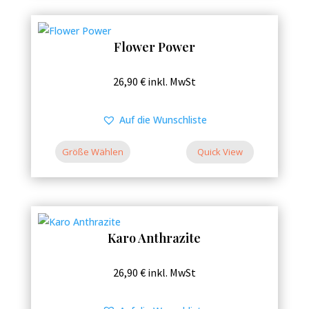
Optionen
können
Flower Power
auf
der
Dieses
26,90
€
inkl. MwSt
Produktseite
Produkt
gewählt
weist
Auf die Wunschliste
werden
mehrere
Varianten
Größe Wählen
Quick View
auf.
Die
Optionen
können
Karo Anthrazite
auf
der
Dieses
26,90
€
inkl. MwSt
Produktseite
Produkt
gewählt
weist