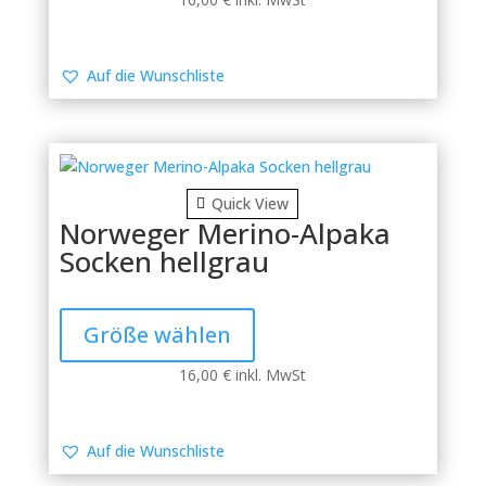
Varianten
auf.
Die
Auf die Wunschliste
Optionen
können
auf
der
Produktseite
Quick View
gewählt
Norweger Merino-Alpaka
werden
Socken hellgrau
Dieses
Produkt
Größe wählen
weist
mehrere
16,00
€
inkl. MwSt
Varianten
auf.
Die
Auf die Wunschliste
Optionen