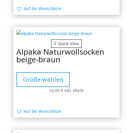
auf.
Die
Auf die Wunschliste
Optionen
können
auf
der
Produktseite
Quick View
gewählt
Alpaka Naturwollsocken
werden
beige-braun
Dieses
Produkt
Größe wählen
weist
mehrere
16,00
€
inkl. MwSt
Varianten
auf.
Die
Auf die Wunschliste
Optionen
können
auf