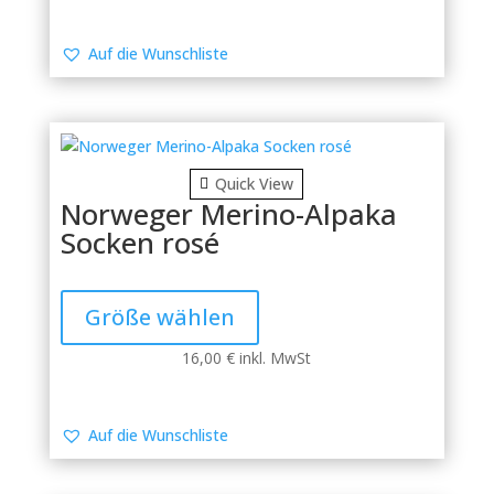
auf.
Die
Auf die Wunschliste
Optionen
können
auf
der
Produktseite
Quick View
gewählt
Norweger Merino-Alpaka
werden
Socken rosé
Dieses
Produkt
Größe wählen
weist
mehrere
16,00
€
inkl. MwSt
Varianten
auf.
Die
Auf die Wunschliste
Optionen
können