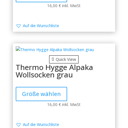
mehrere
16,00
€
inkl. MwSt
Varianten
auf.
Die
Auf die Wunschliste
Optionen
können
auf
der
Produktseite
Quick View
gewählt
Thermo Hygge Alpaka
werden
Wollsocken grau
Dieses
Produkt
Größe wählen
weist
mehrere
16,00
€
inkl. MwSt
Varianten
auf.
Die
Auf die Wunschliste