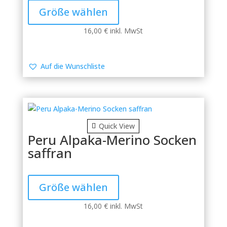
Produkt
Größe wählen
weist
mehrere
16,00
€
inkl. MwSt
Varianten
auf.
Die
Auf die Wunschliste
Optionen
können
auf
der
Produktseite
Quick View
gewählt
Peru Alpaka-Merino Socken
werden
saffran
Dieses
Produkt
Größe wählen
weist
mehrere
16,00
€
inkl. MwSt
Varianten