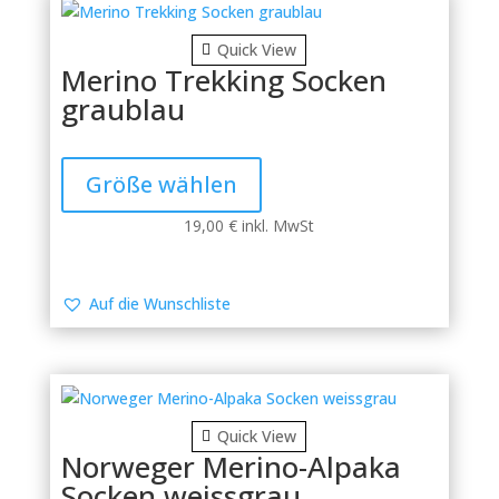
der
Produktseite
Quick View
gewählt
Merino Trekking Socken
werden
graublau
Dieses
Produkt
Größe wählen
weist
mehrere
19,00
€
inkl. MwSt
Varianten
auf.
Die
Auf die Wunschliste
Optionen
können
auf
der
Produktseite
Quick View
gewählt
Norweger Merino-Alpaka
werden
Socken weissgrau