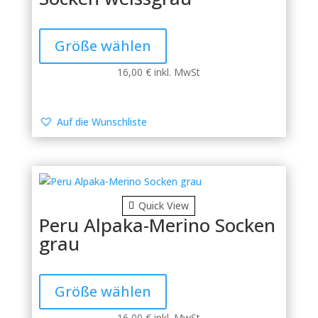
Dieses
Produkt
Größe wählen
weist
mehrere
16,00
€
inkl. MwSt
Varianten
auf.
Die
Auf die Wunschliste
Optionen
können
auf
der
Produktseite
Quick View
gewählt
Peru Alpaka-Merino Socken
werden
grau
Dieses
Produkt
Größe wählen
weist
mehrere
16,00
€
inkl. MwSt