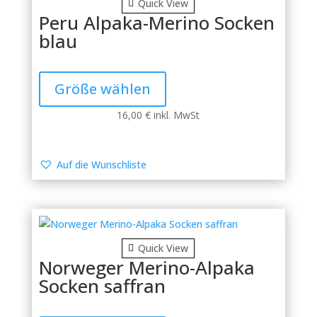
Quick View
gewählt
Peru Alpaka-Merino Socken
werden
blau
Dieses
Produkt
Größe wählen
weist
mehrere
16,00
€
inkl. MwSt
Varianten
auf.
Die
Auf die Wunschliste
Optionen
können
auf
der
Produktseite
Quick View
gewählt
Norweger Merino-Alpaka
werden
Socken saffran
Dieses