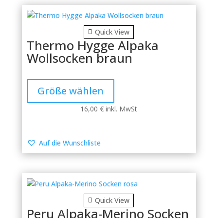
auf
der
Produktseite
Quick View
gewählt
Thermo Hygge Alpaka
werden
Wollsocken braun
Dieses
Produkt
Größe wählen
weist
mehrere
16,00
€
inkl. MwSt
Varianten
auf.
Die
Auf die Wunschliste
Optionen
können
auf
der
Produktseite
Quick View
gewählt
Peru Alpaka-Merino Socken