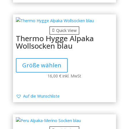
Optionen
können
auf
der
Produktseite
Quick View
gewählt
Thermo Hygge Alpaka
werden
Wollsocken blau
Dieses
Produkt
Größe wählen
weist
mehrere
16,00
€
inkl. MwSt
Varianten
auf.
Die
Auf die Wunschliste
Optionen
können
auf
der
Produktseite