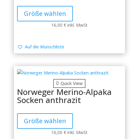
Dieses
Produkt
Größe wählen
weist
mehrere
16,00
€
inkl. MwSt
Varianten
auf.
Die
Auf die Wunschliste
Optionen
können
auf
der
Produktseite
Quick View
gewählt
Norweger Merino-Alpaka
werden
Socken anthrazit
Dieses
Produkt
Größe wählen
weist
mehrere
16,00
€
inkl. MwSt
Varianten