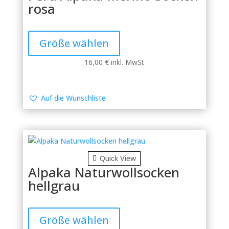
werden
rosa
Dieses
Produkt
Größe wählen
weist
mehrere
16,00
€
inkl. MwSt
Varianten
auf.
Die
Auf die Wunschliste
Optionen
können
auf
der
Produktseite
Quick View
gewählt
Alpaka Naturwollsocken
werden
hellgrau
Dieses
Produkt
Größe wählen
weist