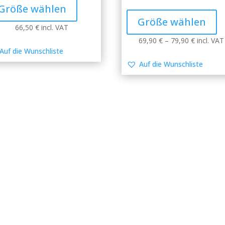
product
Th
Größe wählen
has
pr
Größe wählen
multiple
66,50
€
incl. VAT
ha
variants.
mu
Price
69,90
€
–
79,90
€
incl. VAT
The
Auf die Wunschliste
va
range:
options
Th
69,90 €
Auf die Wunschliste
may
op
through
be
m
79,90 €
chosen
be
on
ch
the
o
product
th
page
pr
pa