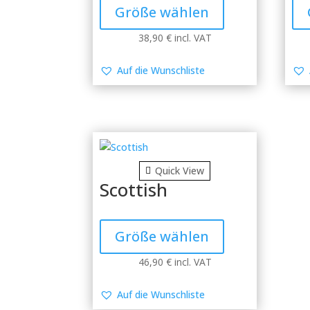
product
Größe wählen
has
multiple
38,90
€
incl. VAT
variants.
The
Auf die Wunschliste
options
may
be
chosen
on
the
Quick View
product
Scottish
page
This
product
Größe wählen
has
multiple
46,90
€
incl. VAT
variants.
The
Auf die Wunschliste
options